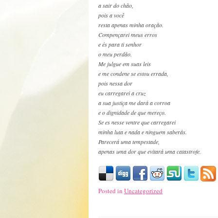
a sair do chão,
pois a você
resta apenas minha oração.
Compençarei meus erros
e és para ti senhor
o meu perdão.
Me julgue em suas leis
e me condene se estou errada,
pois nessa dor
eu carregarei a cruz
a sua justiça me dará a corroa
e o dignidade de que mereço.
Se es nesse ventre que carregarei
minha luta e nada e ninguem saberás.
Parecerá uma tempestade,
apenas uma dor que evitará uma catastrofe.
Posted in
Uncategorized