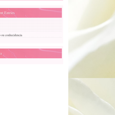
nt Entries
o ou conhecidencia
ks