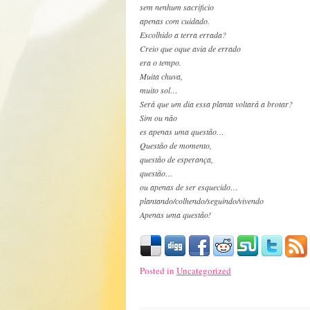
sem nenhum sacrificio
apenas com cuidado.
Escolhido a terra errada?
Creio que oque avia de errado
era o tempo.
Muita chuva,
muito sol…
Será que um dia essa planta voltará a brotar?
Sim ou não
es apenas uma questão…
Questão de momento,
questão de esperança,
questão…
ou apenas de ser esquecido…
plantando/colhendo/seguindo/vivendo
Apenas uma questão!
Posted in
Uncategorized