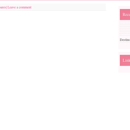
oares
|
Leave a comment
Rece
Destin
Lin