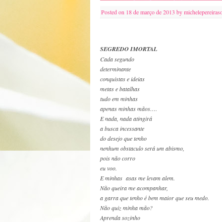
Posted on
18 de março de 2013
by
michelepereiras
SEGREDO IMORTAL
Cada segundo
determinante
conquistas e ideias
metas e batalhas
tudo em minhas
apenas minhas mãos….
E nada, nada atingirá
a busca incessante
do desejo que tenho
nenhum obstaculo será um abismo,
pois não corro
eu voo.
E minhas asas me levam alem.
Não queira me acompanhar,
a garra que tenho é bem maior que seu medo.
Não quiz minha mão?
Aprenda sozinho