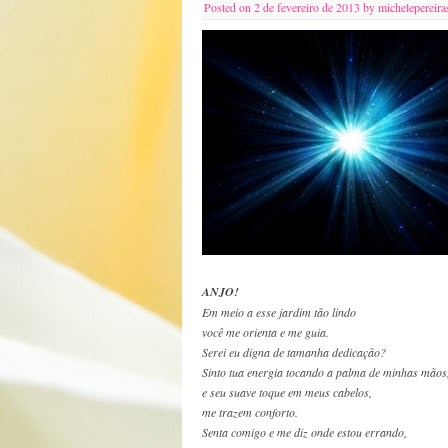
Posted on
2 de fevereiro de 2013
by
michelepereira
ANJO!
Em meio a esse jardim tão lindo
você me orienta e me guia.
Serei eu digna de tamanha dedicação?
Sinto tua energia tocando a palma de minhas mãos
e seu suave toque em meus cabelos,
me trazem conforto.
Senta comigo e me diz onde estou errando,