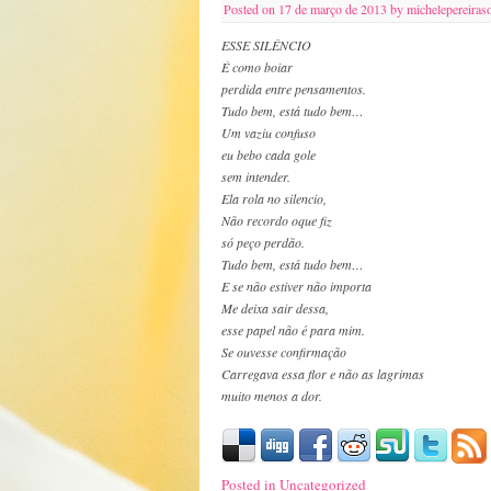
Posted on
17 de março de 2013
by
michelepereiras
ESSE SILÊNCIO
É como boiar
perdida entre pensamentos.
Tudo bem, está tudo bem…
Um vaziu confuso
eu bebo cada gole
sem intender.
Ela rola no silencio,
Não recordo oque fiz
só peço perdão.
Tudo bem, está tudo bem…
E se não estiver não importa
Me deixa sair dessa,
esse papel não é para mim.
Se ouvesse confirmação
Carregava essa flor e não as lagrimas
muito menos a dor.
Posted in
Uncategorized